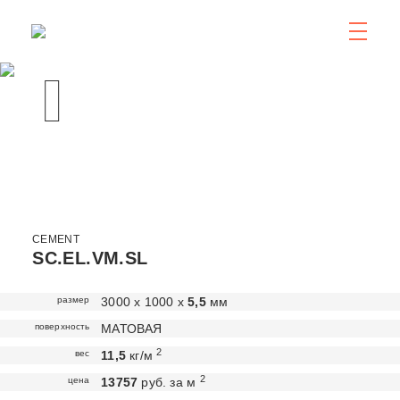
CEMENT
SC.EL.VM.SL
размер
3000 х 1000 х
5,5
мм
поверхность
МАТОВАЯ
2
вес
11,5
кг/м
2
цена
13757
руб. за м