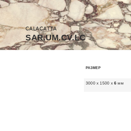
CALACATTA
SAR.UM.CV.LC
РАЗМЕР
3000 х 1500 х
6
мм