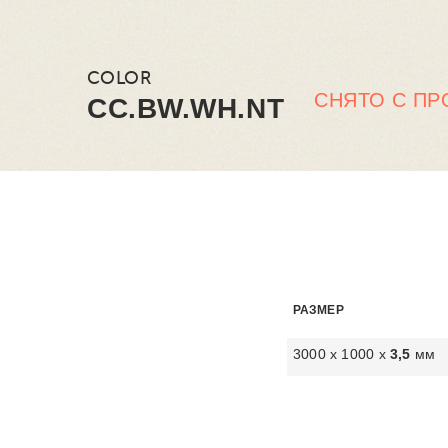
COLOR
СНЯТО С ПР
CC.BW.WH.NT
РАЗМЕР
3000 х 1000 х
3,5
мм