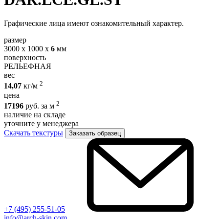
Графические лица имеют ознакомительный характер.
размер
3000 х 1000 х
6
мм
поверхность
РЕЛЬЕФНАЯ
вес
2
14,07
кг/м
цена
2
17196
руб. за м
наличие на складе
уточните у менеджера
Скачать текстуры
Заказать образец
+7 (495) 255-51-05
info@arch-skin.com