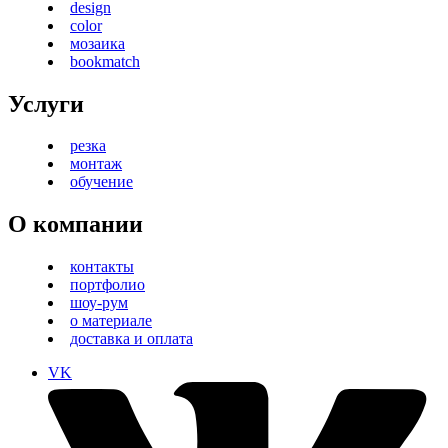
design
color
мозаика
bookmatch
Услуги
резка
монтаж
обучение
О компании
контакты
портфолио
шоу-рум
о материале
доставка и оплата
VK