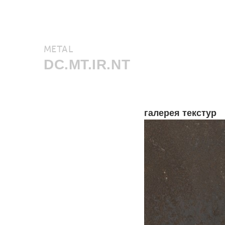
METAL
DC.MT.IR.NT
галерея текстур