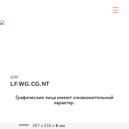
LEAF
LF.WG.CG.NT
Графические лица имеют ознакомительный
характер.
размер
297 х 315 х
6
мм