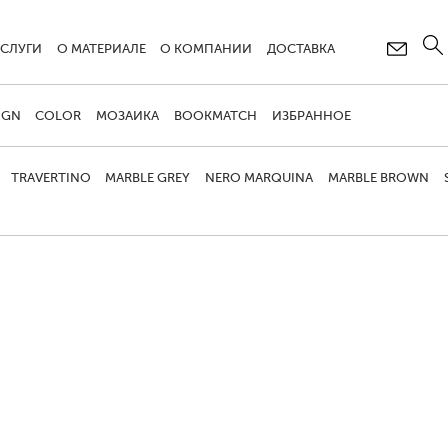
УСЛУГИ
О МАТЕРИАЛЕ
О КОМПАНИИ
ДОСТАВКА
IGN
COLOR
МОЗАИКА
BOOKMATCH
ИЗБРАННОЕ
TRAVERTINO
MARBLE GREY
NERO MARQUINA
MARBLE BROWN