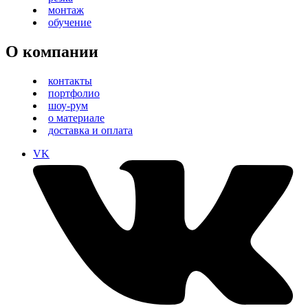
монтаж
обучение
О компании
контакты
портфолио
шоу-рум
о материале
доставка и оплата
VK