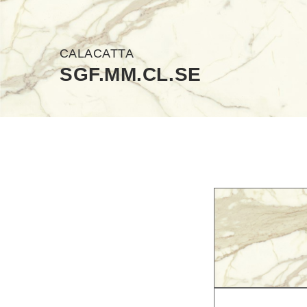
CALACATTA
SGF.MM.CL.SE