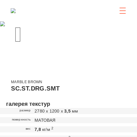
MARBLE BROWN
SC.ST.DRG.SMT
галерея текстур
размер
2780 х 1200 х
3,5
мм
поверхность
МАТОВАЯ
2
вес
7,8
кг/м