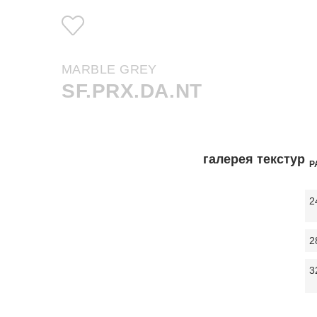
MARBLE GREY
SF.PRX.DA.NT
галерея текстур
Р
2
2
3