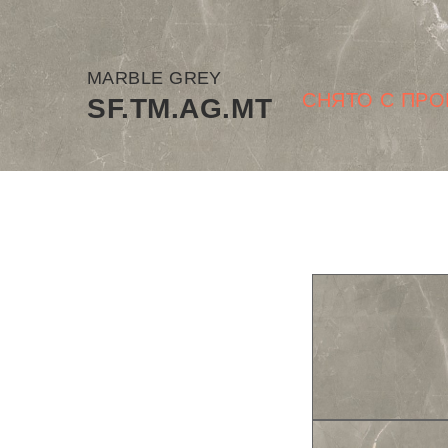
MARBLE GREY
СНЯТО С ПРО
SF.TM.AG.MT