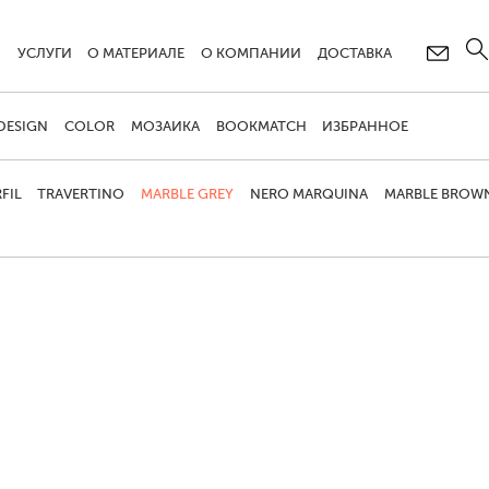
О
УСЛУГИ
О МАТЕРИАЛЕ
О КОМПАНИИ
ДОСТАВКА
DESIGN
COLOR
МОЗАИКА
BOOKMATCH
ИЗБРАННОЕ
FIL
TRAVERTINO
MARBLE GREY
NERO MARQUINA
MARBLE BROW