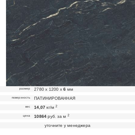
размер
2780 х 1200 х
6
мм
поверхность
ПАТИНИРОВАННАЯ
2
вес
14,07
кг/м
2
цена
10864
руб. за м
уточните у менеджера