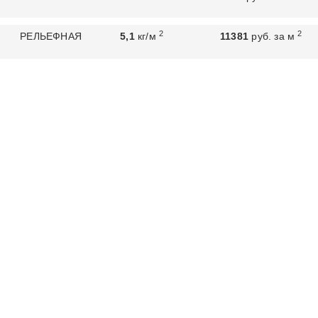
2
2
РЕЛЬЕФНАЯ
5,1
кг/м
11381
руб. за м