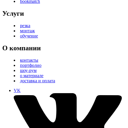
bookmatch
Услуги
резка
монтаж
обучение
О компании
контакты
портфолио
шоу-рум
о материале
доставка и оплата
VK