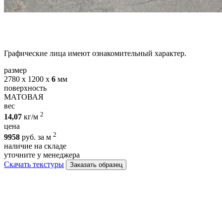
Графические лица имеют ознакомительный характер.
размер
2780 х 1200 х
6
мм
поверхность
МАТОВАЯ
вес
2
14,07
кг/м
цена
2
9958
руб. за м
наличие на складе
уточните у менеджера
Скачать текстуры
Заказать образец