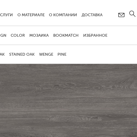
УСЛУГИ
О МАТЕРИАЛЕ
О КОМПАНИИ
ДОСТАВКА
IGN
COLOR
МОЗАИКА
BOOKMATCH
ИЗБРАННОЕ
AK
STAINED OAK
WENGE
PINE