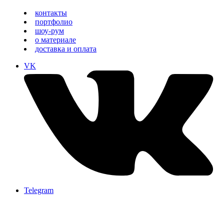
контакты
портфолио
шоу-рум
о материале
доставка и оплата
VK
Telegram