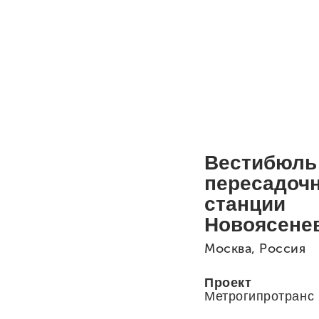
Вестибюль
пересадочн
станции
Новоясене
Москва, Россия
Проект
Метрогипротранс