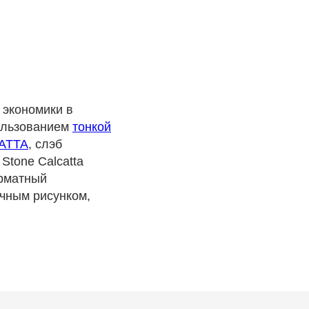
экономики в
ользованием
тонкой
ATTA
, слэб
Stone Calcatta
рматный
ичным рисунком,